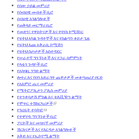
የሰው ኃይል መምሪያ
የሰብዐዊ መብቶች ቢሮ
ሰብዐዊ አገልግሎቶች
የጠቅላይ መርማሪ ቢሮ
የመድን፣ የዋስትናዎች እና የባንክ ኮሚሽነር
የፍትህ አካል ጉዳተኞች እና የስልጣን ቆይታ ጊዜ
የፍትህ እጩ አቅራቢ ኮሚሽን
የፍትህ ስጦታዎች አስተዳደር
የሠራተኛ ግንኙነቶች እና የጋራ ስምምነት
የላቲን ጉዳዮች ቢሮ
የአካባቢ ንግድ ልማት
ሎተሪ እና የበጎ አድራጎት ጨዋታዎች መቆጣጠሪያ ቦርድ
የአእምሮ ጤና መምሪያ
የሜትሮፖሊታን ፖሊስ መምሪያ
የተንቀሳቃሽ ምስል እና ቴሌቪዥን ልማት
የሞተር ተሽከርካሪዎች
የጎረቤት ተሳትፎ
የተዋሃዱ ግንኙነቶች ቢሮ
ፓርኮች እና መዝናኛ መምሪያ
ሽርክናዎች እና የእርዳታ አገልግሎቶች
እቅድ እና የኢኮኖሚ ልማት