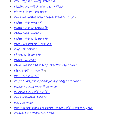
የማረሚያዎች መረጃ ምክር ቤት
የእርጅና እና የማህበረሰብ ኑሮ መምሪያ
የትምህርት ምክትል ከንቲባ
የጤና እና ሰብአዊ አገልግሎቶች ምክትል ከንቲባ
የአካል ጉዳት መብቶች
የአካል ጉዳት አገልግሎቶች
የአካል ጉዳት መብቶች
የአካል ጉዳት አገልግሎቶች
የአደጋ እና የደህንነት ጥምረት
የሰራተኛ ይግባኞች
የቅጥር አገልግሎቶች
የአካባቢ መምሪያ
የእሳት እና የድንገተኛ አደጋ የህክምና አገልግሎቶች
የኪራይ ተሽከርካሪዎች
የፎረንሲክ ሳይንሶች
የጌይ፣ ሌዝቢያን፣ ባይሴክሿል፣ ትራንስጀንደር ጉዳዮች
የአጠቃላይ አገልግሎቶች መምሪያ
የመንግስት ስራዎች ክምችት
የጤና እንክብካቤ ፋይናንስ
የጤና መምሪያ
የሀገር ውስጥ ደህንነትና የድንገተኛ አደጋዎች ቁጥጥር ኤጀንሲ
የቤቶች እና የማህበረሰብ ልማት