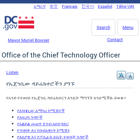
Skip to main content
አማርኛ
中文
Français
한국어
Español
Tiếng Việt
DC Agency Top Menu
Search
Menu
Contact
Mayor Muriel Bowser
Office of the Chief Technology Officer
Listen
የኤጀንሲው ዳይሬክተሮችን ያግኙ
የአንድ የተወሰነ የኤጀንሲ ዳይሬክተርን እንዴት ማግኘት እንደሚችሉ ይወቁ።
የአካባቢው አማካሪ ኮሚሽኖች
የአፍሪካ ጉዳዮች
የአልኮል መጠጥ ደንብ አስተዳደር
የጥበባት እና የሰብአዊነት ኮሚሽን
የእስያዊ እና የፓሲፊክ ደሴት ተወላጅ ጉዳዮች