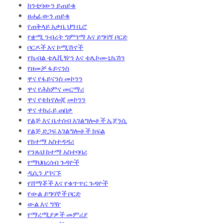
ከንቲባውን ይጠይቁ
ፀሐፊውን ጠይቁ
የጠቅላይ አቃቤ ህግ ቢሮ
የቋሚ ንብረት ግምገማ እና ይግባኝ ቦርድ
ቦርዶች እና ኮሚሽኖች
የኬብል ቴሌቪዥን እና ቴሌኮሙኒኬሽን
የዘመቻ ፋይናንስ
ዋና የፋይናንስ መኮንን
ዋና የሕክምና መርማሪ
ዋና የቴክኖሎጂ መኮንን
ዋና ተከራይ ጠበቃ
የልጅ እና ቤተሰብ አገልግሎቶች ኤጀንሲ
የልጅ ድጋፍ አገልግሎቶች ክፍል
የከተማ አስተዳዳሪ
የንጹህ ከተማ አስተባባሪ
የማህበረሰብ ጉዳዮች
ዲሲን ያገናኙ
የሸማቾች እና የቁጥጥር ጉዳዮች
የውል ይግባኞች ቦርድ
ውል እና ግዥ
የማረሚያዎች መምሪያ