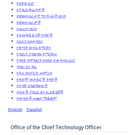
የእቅድ ቢሮ
የፖሊስ ቅሬታዎች
የህዝብ ሰራተኛ ግንኙነቶች ቦርድ
የህዝብ ስራዎች
የጡረታ ቦርድ
የተመላሽ ዜጎች ጉዳዮች
የአደጋ አስተዳደር
የቅጣት ውሳኔ ኮሚሽን
የዲሲን ያገልግሉ ኮሚሽነር
የግዛት ትምህርት የበላይ ተቆጣጣሪ ቢሮ
ግብር እና ገቢ
የትራንስፖርት መምሪያ
የቀድሞ ወታደሮች ጉዳዮች
የተጎጂ አገልግሎቶች
የሴቶች ፖሊሲ እና ኢኒሼቲቮች
የወጣቶች መልሶ ማቋቋም
English
Español
Office of the Chief Technology Officer