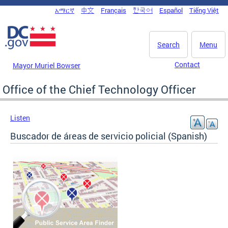
Skip to main content
አማርኛ
中文
Français
한국어
Español
Tiếng Việt
DC Agency Top Menu
Search
Menu
Contact
Mayor Muriel Bowser
Office of the Chief Technology Officer
Listen
Buscador de áreas de servicio policial (Spanish)