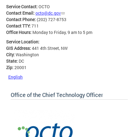
Service Contact:
OCTO
Contact Email:
octo@dc.gov
Contact Phone:
(202) 727-8753
Contact TTY:
711
Office Hours:
Monday to Friday, 9 am to 5 pm
Service Location:
GIS Address:
441 4th Street, NW
City:
Washington
State:
DC
Zip:
20001
English
Office of the Chief Technology Officer