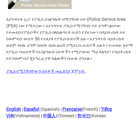
እያንዳንዱ ኗሪ፣ የፖሊስ አገልግሎት በሚገኝበት ቦታ (Police Service Area
(PSA) ነው የሚኖረው። እያንዳንዱ ፖሊስ የሚገኝበት ቦታ ደግሞ በቦታው
የተመደበ የፖሊሶችና የፖሊስ ባለስልጣናት ቡድን የያዘ ነው። በዲስትሪክት ኦፍ
ኮሎምብያ ውስጥ 56 የተለያዩ የፖሊስ ቡድኖች አሉ። እያንዳንዱ ዲስትሪክት
ወይም ቀበሌ ደግሞ ከሰባት እስከ ዘጠኝ የሚደርሱ ቡድኖች አሉት። የመላው ከተማ
የፖሊስ ጣብያዎች የአገልግሎት ቦታዎችን የሚያሳየው ማፈላለግያ፤ የዲስትሪክት
ኦፍ ኮሎምብያ ጂኦግራፊያዊ ክልሎችን በሙሉ ያሳያል።
ፖሊስ የሚገኝባቸውን ቦታዎች መፈለግያ ጀምሩት.
.
English
|
Español
(Spanish) |
Française
(French) |
Tiếng
Việt
(Vietnamese) |
中国人
(Chinese) |
한국인
(Korean