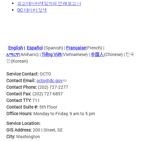
최고데이터책임자의 연례 보고서
DC 데이터 정책
English
|
Español
(Spanish) |
Française
(French) |
አማርኛ
(Amharic) |
Tiếng Việt
(Vietnamese) |
中国人
(Chinese) | 한국
인(Korean)
Service Contact:
OCTO
Contact Email:
octo@dc.gov
Contact Phone:
(202) 727-2277
Contact Fax:
(202) 727-6857
Contact TTY:
711
Contact Suite #:
5th Floor
Office Hours:
Monday to Friday, 9 am to 5 pm
Service Location:
GIS Address:
200 I Street, SE
City:
Washington