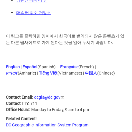
기관간 데이터 팀
마스터 주소 저장소
이
링크를
클릭하면
영어에서
한국어로
번역되지
않은
콘텐츠가
있
.
는
다른
웹사이트로
가게
된다는
것을
알아
두시기
바랍니다
English
|
Español
(Spanish) |
Française
(French) |
አማርኛ
(Amharic) | 
Tiếng Việt
(Vietnamese) | 
中国人
(Chinese)
Contact Email:
dcgis@dc.gov
Contact TTY:
711
Office Hours:
Monday to Friday, 9 am to 4 pm
Related Content:
DC Geographic Information System Program