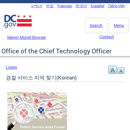
Skip to main content
አማርኛ
中文
Français
한국어
Español
Tiếng Việt
DC Agency Top Menu
Search
Menu
Contact
Mayor Muriel Bowser
Office of the Chief Technology Officer
Listen
경찰 서비스 지역 찾기(Korean)