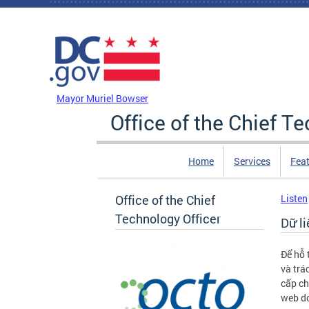
Skip to main content
DC Agency Top Menu
Mayor Muriel Bowser
Office of the Chief T
Home
Services
Feat
Office of the Chief
Listen
Technology Officer
Dữ l
Để hỗ 
và trá
cấp ch
web do