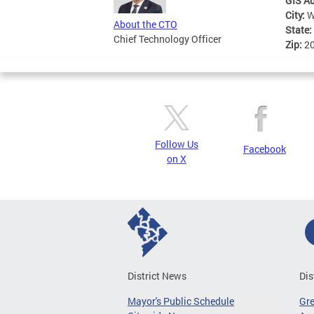
GIS A
City:
W
About the CTO
State:
Chief Technology Officer
Zip:
2
Follow Us
Facebook
on X
District News
Dis
Mayor's Public Schedule
Gr