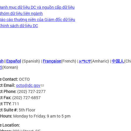
Danh mục dữ liệu DC và nguồn cấp dữ liệu
Nhóm dữ liệu liên ngành
Báo cáo thường niên của Giám đốc dữ liệu
Chính sách dữ liệu DC
sh
|
Español
(Spanish) |
Française
(French) |
አማርኛ
(Amharic) |
中国人
(Ch
인
(Korean)
e Contact:
OCTO
ct Email:
octo@dc.gov
ct Phone:
(202) 727-2277
ct Fax:
(202) 727-6857
ct TTY:
711
t Suite #:
5th Floor
 Hours:
Monday to Friday, 9 am to 5 pm
e Location: