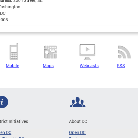
ddress:
200 I Street, SE
ashington
DC
0003
Mobile
Maps
Webcasts
RSS
trict Initiatives
About DC
een DC
Open DC