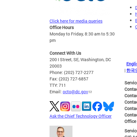
Click here for media queries
Office Hours
Monday to Friday, 8:30 am to 5:30
pm
Connect With Us
200 I Street, SE, Washington, DC
Engli
20003
|
한국
Phone: (202) 727-2277
Fax: (202) 727-6857
Servic
TTY: 711
Conta
Email:
octo@dc.gov
Conta
Conta
Conta
Contac
Ask the Chief Technology Officer
Office
Servic