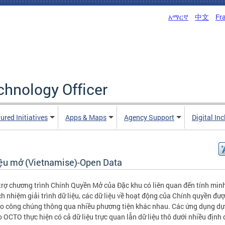
አማርኛ
中文
Fr
echnology Officer
ured Initiatives
Apps & Maps
Agency Support
Digital In
iệu mở (Vietnamise)-Open Data
trợ chương trình Chính Quyền Mở của Đặc khu có liên quan đến tính min
ch nhiệm giải trình dữ liệu, các dữ liệu về hoạt động của Chính quyền đư
o công chúng thông qua nhiều phương tiện khác nhau. Các ứng dụng dự
 OCTO thực hiện có cả dữ liệu trực quan lẫn dữ liệu thô dưới nhiều định