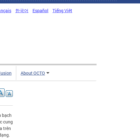
ançais
한국어
Español
Tiếng Việt
clusion
About OCTO
h bạch
ợc cung
a trên
 dạng.