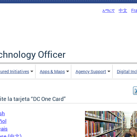
አማርኛ
中文
Fr
echnology Officer
ured Initiatives
Apps & Maps
Agency Support
Digital In
ite la tarjeta “DC One Card”
sh
ñol
çais
ese (中文)