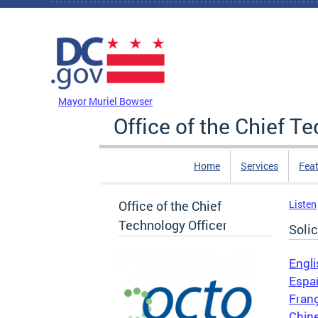
Skip to main content
DC Agency Top Menu
Mayor Muriel Bowser
Office of the Chief T
Home
Services
Feat
Office of the Chief
Listen
Technology Officer
Solic
Engli
Espa
Fran
Chin