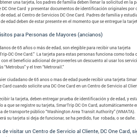
btener una tarjeta, los padres de familia deben llenar la solicitud en la 
 DC One Card y presentar documentos de identificación originales por 
de edad, al Centro de Servicios DC One Card. Padres de familia y estudi
de edad deben de estar presente en el momento que se entregue la tarje
isitos para Personas de Mayores (ancianos)
anos de 65 años o más de edad, son elegible para recibir una tarjeta
rip-DC One Card.” La tarjeta para estas personas funciona como toda 
a con el beneficio adicional de proveerles un descuento al usar los servic
s “Metrobus” y el tren “Metrorail.”
ier ciudadano de 65 anos o mas de edad puede recibir una tarjeta Smar
 Card cuando solicite una DC One Card en un Centro de Servicio al Clien
ecibir la tarjeta, deben entregar prueba de identificación y de edad, y est
o a que se registre su tarjeta, SmarTrip DC On Card, automáticamente e
a de transporte público “Washington Area Transit Authority” (WMATA).
erá su tarjeta si deja de funcionar, se ha perdido, fue robada, o se dañe
 de visitar un Centro de Servicio al Cliente, DC One Card, s