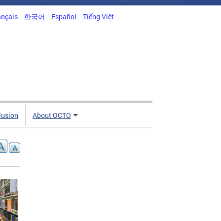
ançais
한국어
Español
Tiếng Việt
clusion
About OCTO