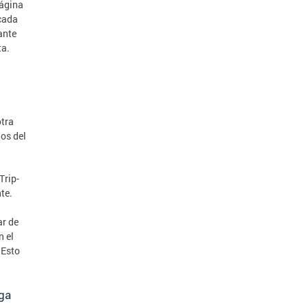
página
cada
ante
ta.
otra
ios del
Trip-
te.
ar de
n el
 Esto
.
iga