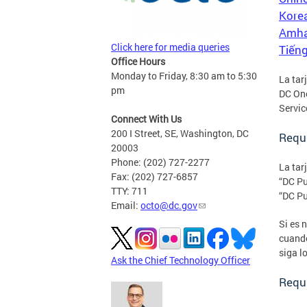
Kore
Amha
Click here for media queries
Tiếng
Office Hours
Monday to Friday, 8:30 am to 5:30
La tar
pm
DC One
Servic
Connect With Us
200 I Street, SE, Washington, DC
Requi
20003
Phone: (202) 727-2277
La tar
Fax: (202) 727-6857
“DC Pu
TTY: 711
“DC Pu
Email:
octo@dc.gov
Si es 
cuando
siga l
Ask the Chief Technology Officer
Requ