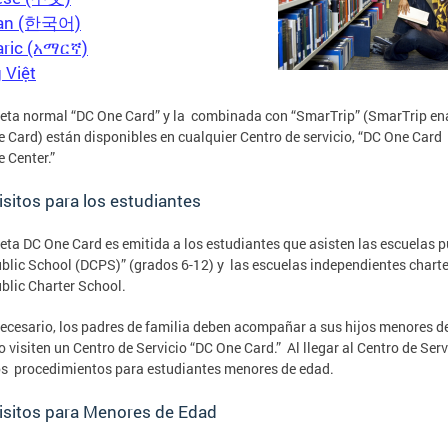
an (한국어)
ric (አማርኛ)
 Việt
jeta normal “DC One Card” y la combinada con “SmarTrip” (SmarTrip en
 Card) están disponibles en cualquier Centro de servicio, “DC One Card
e Center.”
sitos para los estudiantes
jeta DC One Card es emitida a los estudiantes que asisten las escuelas p
blic School (DCPS)” (grados 6-12) y las escuelas independientes charte
blic Charter School.
necesario, los padres de familia deben acompañar a sus hijos menores d
 visiten un Centro de Servicio “DC One Card.” Al llegar al Centro de Serv
os procedimientos para estudiantes menores de edad.
isitos para Menores de Edad