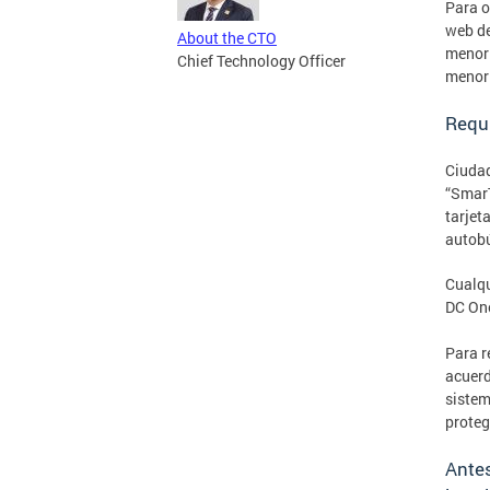
Para o
web de
About the CTO
menor 
Chief Technology Officer
menor 
Requ
Ciudad
“SmarT
tarjet
autobú
Cualqu
DC One
Para r
acuerd
sistem
proteg
Antes