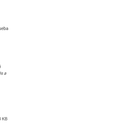
rueba
á
és a
8 KB