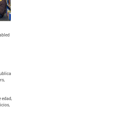
abled
ublica
rs,
e edad,
icios,