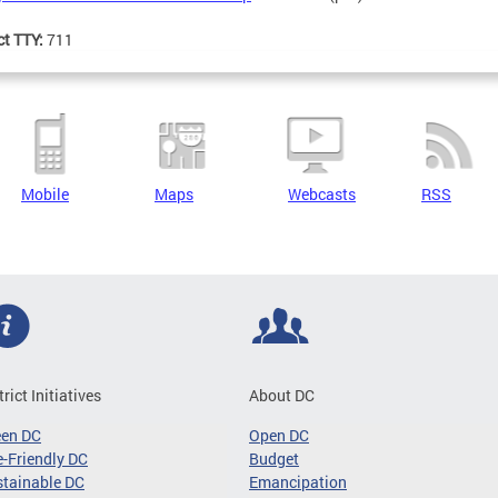
ct TTY:
711
Mobile
Maps
Webcasts
RSS
trict Initiatives
About DC
een DC
Open DC
-Friendly DC
Budget
tainable DC
Emancipation