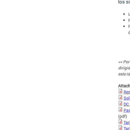
los s
<< Por
dirigi
este i
Attac
Req
Sol
DC 
Pas
(pdf)
Tar
Tar