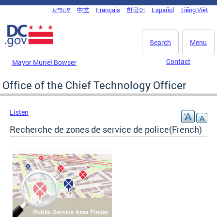
Skip to main content
አማርኛ
中文
Français
한국어
Español
Tiếng Việt
DC Agency Top Menu
Search
Menu
Contact
Mayor Muriel Bowser
Office of the Chief Technology Officer
Listen
Recherche de zones de service de police(French)